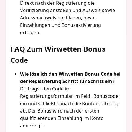
Direkt nach der Registrierung die
Verifizierung anstoßen und Ausweis sowie
Adressnachweis hochladen, bevor
Einzahlungen und Bonusaktivierung
erfolgen.
FAQ Zum Wirwetten Bonus
Code
Wie löse ich den Wirwetten Bonus Code bei
der Registrierung Schritt für Schritt ein?
Du trägst den Code im
Registrierungsformular im Feld „Bonuscode“
ein und schließt danach die Kontoeröffnung
ab. Der Bonus wird nach der ersten
qualifizierenden Einzahlung im Konto
angezeigt.