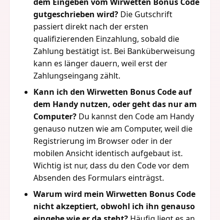
dem Eingeben vom Wirwetten Bonus Code
gutgeschrieben wird?
Die Gutschrift
passiert direkt nach der ersten
qualifizierenden Einzahlung, sobald die
Zahlung bestätigt ist. Bei Banküberweisung
kann es länger dauern, weil erst der
Zahlungseingang zählt.
Kann ich den Wirwetten Bonus Code auf
dem Handy nutzen, oder geht das nur am
Computer?
Du kannst den Code am Handy
genauso nutzen wie am Computer, weil die
Registrierung im Browser oder in der
mobilen Ansicht identisch aufgebaut ist.
Wichtig ist nur, dass du den Code vor dem
Absenden des Formulars einträgst.
Warum wird mein Wirwetten Bonus Code
nicht akzeptiert, obwohl ich ihn genauso
eingebe wie er da steht?
Häufig liegt es an