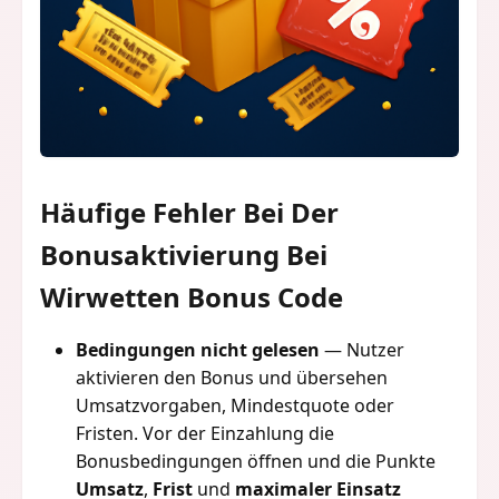
Häufige Fehler Bei Der
Bonusaktivierung Bei
Wirwetten Bonus Code
Bedingungen nicht gelesen
— Nutzer
aktivieren den Bonus und übersehen
Umsatzvorgaben, Mindestquote oder
Fristen. Vor der Einzahlung die
Bonusbedingungen öffnen und die Punkte
Umsatz
,
Frist
und
maximaler Einsatz