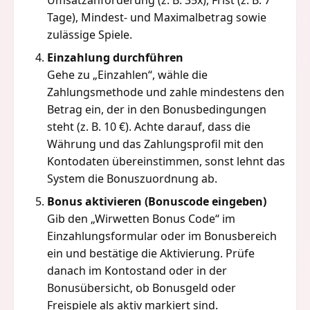
Tage), Mindest- und Maximalbetrag sowie
zulässige Spiele.
Einzahlung durchführen
Gehe zu „Einzahlen“, wähle die
Zahlungsmethode und zahle mindestens den
Betrag ein, der in den Bonusbedingungen
steht (z. B. 10 €). Achte darauf, dass die
Währung und das Zahlungsprofil mit den
Kontodaten übereinstimmen, sonst lehnt das
System die Bonuszuordnung ab.
Bonus aktivieren (Bonuscode eingeben)
Gib den „Wirwetten Bonus Code“ im
Einzahlungsformular oder im Bonusbereich
ein und bestätige die Aktivierung. Prüfe
danach im Kontostand oder in der
Bonusübersicht, ob Bonusgeld oder
Freispiele als aktiv markiert sind.