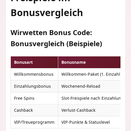
Bonusvergleich
Wirwetten Bonus Code:
Bonusvergleich (Beispiele)
Bonusart
Bonusname
Willkommensbonus
Willkommen-Paket (1. Einzahlung)
Einzahlungsbonus
Wochenend-Reload
Free Spins
Slot-Freispiele nach Einzahlung
Cashback
Verlust-Cashback
VIP/Treueprogramm
VIP-Punkte & Statuslevel