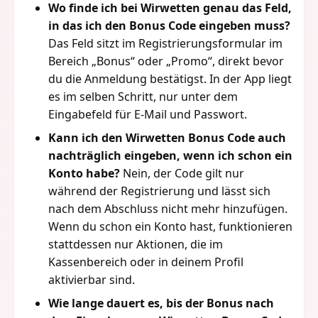
Wo finde ich bei Wirwetten genau das Feld,
in das ich den Bonus Code eingeben muss?
Das Feld sitzt im Registrierungsformular im
Bereich „Bonus“ oder „Promo“, direkt bevor
du die Anmeldung bestätigst. In der App liegt
es im selben Schritt, nur unter dem
Eingabefeld für E-Mail und Passwort.
Kann ich den Wirwetten Bonus Code auch
nachträglich eingeben, wenn ich schon ein
Konto habe?
Nein, der Code gilt nur
während der Registrierung und lässt sich
nach dem Abschluss nicht mehr hinzufügen.
Wenn du schon ein Konto hast, funktionieren
stattdessen nur Aktionen, die im
Kassenbereich oder in deinem Profil
aktivierbar sind.
Wie lange dauert es, bis der Bonus nach